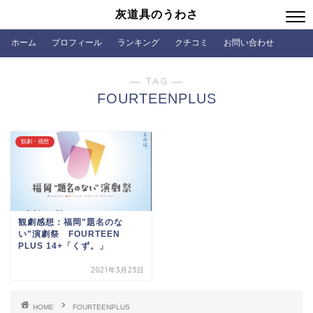
灰道具のうわさ
ホーム
プロフィール
ランキング
クチコミ
お問い合わせ
― TAG ―
FOURTEENPLUS
観劇・感想
観劇感想：福岡"題名のな
い"演劇祭 FOURTEEN
PLUS 14+「くず。」
2021年3月25日
HOME
FOURTEENPLUS