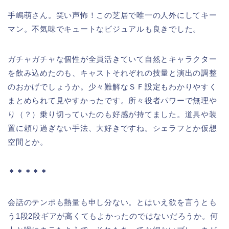
手嶋萌さん。笑い声怖！この芝居で唯一の人外にしてキー
マン。不気味でキュートなビジュアルも良きでした。
ガチャガチャな個性が全員活きていて自然とキャラクター
を飲み込めたのも、キャストそれぞれの技量と演出の調整
のおかげでしょうか。少々難解なＳＦ設定もわかりやすく
まとめられて見やすかったです。所々役者パワーで無理や
り（？）乗り切っていたのも好感が持てました。道具や装
置に頼り過ぎない手法、大好きですね。シェラフとか仮想
空間とか。
＊＊＊＊＊
会話のテンポも熱量も申し分ない。とはいえ欲を言うとも
う1段2段ギアが高くてもよかったのではないだろうか。何