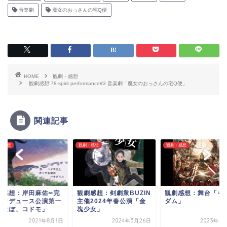
音楽劇
魔女のおっさんの宅Q便
HOME
観劇・感想
観劇感想:78-spirit performance#3 音楽劇「魔女のおっさんの宅Q便」
関連記事
・感想
観劇・感想
観劇・感想
劇感想：岸田麻佑∞完
観劇感想：剣劇衆BUZIN
観劇感想：舞台「キ
プロデュース公演第一
主催2024年春公演「金
ダム」
「ほぼ、コドモ」
塊少女」
2021年8月1日
2024年5月26日
2023年4