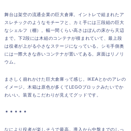
舞台は架空の流通企業の巨大倉庫。イントレで組まれたア
スレチックのようなモチーフと、カミ手には三段組の巨大
なシェルフ（棚）。幅一間くらい高さはぽんの床から天辺
まで。下2段には木組のコンテナが積まれていて、最上段
は役者が上がる小さなステージになっている。シモ手側奥
には一際大きな赤いコンテナが置いてある。床面はリノリ
ウム。
まさしく崩れかけた巨大倉庫って感じ。IKEAとかのアレの
イメージ。木箱は原色が多くてLEGOブロックみたいでか
わいい。装置もこだわりが見えてグッドです。
＊＊＊＊＊
なにより役者が楽しそうで最高。導入から中盤までのしっ