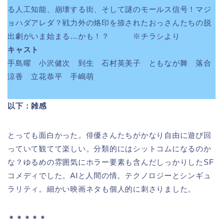
る人工知能、崩壊する街、そして謎のモールス信号！マジ
ョハダアレダ？戦力外の烙印を捺されたおっさんたちの脱
出劇がいま始まる…かも！？ ※チラシより
キャスト
手島曜 小沢健次 到生 石村英美子 ともなが舞 落合
涼香 立花恭平 手嶋萌
以下：雑感
とっても面白かった。俳優さんたちがかなり自由に遊び回
っていて観てて楽しい。分類的にはシットコムになるのか
な？ゆるめの雰囲気にホラー要素も含んだしっかりしたSF
コメディでした。AIと人間の情。テクノロジーとシンギュ
ラリティ。細かい映画ネタも個人的に刺さりました。
＊＊＊＊＊