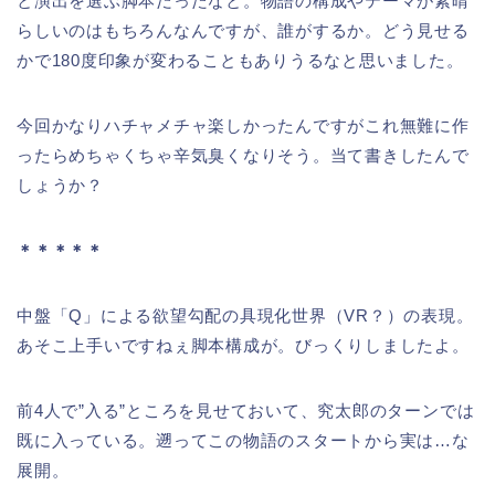
と演出を選ぶ脚本だったなと。物語の構成やテーマが素晴
らしいのはもちろんなんですが、誰がするか。どう見せる
かで180度印象が変わることもありうるなと思いました。
今回かなりハチャメチャ楽しかったんですがこれ無難に作
ったらめちゃくちゃ辛気臭くなりそう。当て書きしたんで
しょうか？
＊＊＊＊＊
中盤「Q」による欲望勾配の具現化世界（VR？）の表現。
あそこ上手いですねぇ脚本構成が。びっくりしましたよ。
前4人で”入る”ところを見せておいて、究太郎のターンでは
既に入っている。遡ってこの物語のスタートから実は…な
展開。