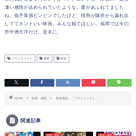
凄い感情が込められていたような。愛があふれてました
ね。低予算感ビンビンでしたけど、情熱が随所から漏れ出
しててホントいい映画。みんな観てほしい。福岡では今の
所中洲大洋だけ。是非に。
バラシファイト
感想
映画
HOME
映画・感想
映画感想：「バラシファイト」
関連記事
・感想
映画・感想
映画・感想