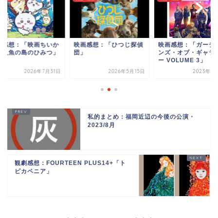
画感想：「映画ちいか
映画感想：「ひつじ探偵
映画感想：「ガーデ
 人魚の島のひみつ」
団」
ンズ・オブ・ギャラ
ー VOLUME 3」
2026年7月31日
2026年5月15日
2023年5
私的まとめ：福岡近辺の今後の公演・
2023/8月
観劇感想：FOURTEEN PLUS14+「ト
ピカペニア」