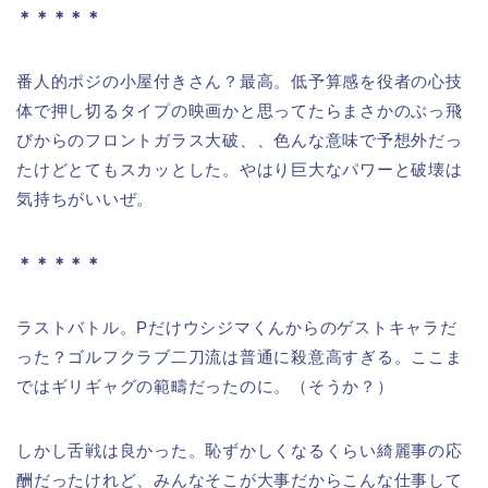
＊＊＊＊＊
番人的ポジの小屋付きさん？最高。低予算感を役者の心技
体で押し切るタイプの映画かと思ってたらまさかのぶっ飛
びからのフロントガラス大破、、色んな意味で予想外だっ
たけどとてもスカッとした。やはり巨大なパワーと破壊は
気持ちがいいぜ。
＊＊＊＊＊
ラストバトル。Pだけウシジマくんからのゲストキャラだ
った？ゴルフクラブ二刀流は普通に殺意高すぎる。ここま
ではギリギャグの範疇だったのに。（そうか？）
しかし舌戦は良かった。恥ずかしくなるくらい綺麗事の応
酬だったけれど、みんなそこが大事だからこんな仕事して