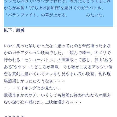
ッフたちのみでバラシが行われる。裏方たちとってはこれ
からが本番！”打ち上げ参加権”を賭けてのガチバトル、
「バラシファイト」の幕が上がる。 みたいな。
以下、雑感
いや～笑った楽しかったな！思ってたのと全然違ったまさ
かのガチアクション映画でした。「翔んで埼玉」のノリで
行われる「センコーバトル」の演劇版って感じ。沢山”ある
ある”やツッコミどころが満載、でも確かにあるアッツい信
念を真剣に描いていてスッキリ見やすい良い映画。制作現
場超楽しかっただろうなぁ～～～
！！！メイキングとか見たい。
最後まさかのオチ。いくらでも綺麗に終われただろｗ絶え
ない遊び心を感じた。上映館増えろ～～～