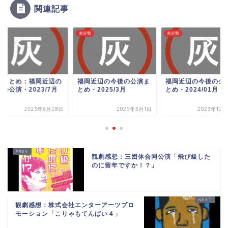
関連記事
類
未分類
未分類
的まとめ：福岡近辺の
福岡近辺の今後の公演ま
福岡近辺の今後の公
の公演・2023/7月
とめ・2025/3月
とめ・2024/01月
2023年6月28日
2025年3月1日
2023年12
観劇感想：三団体合同公演「飛び級した
のに留年ですか！？」
観劇感想：株式会社エンターアーツプロ
モーション「こりゃもてんばい４」