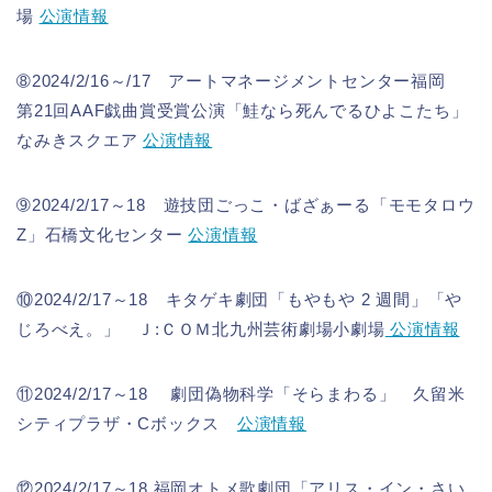
場
公演情報
➇2024/2/16～/17 アートマネージメントセンター福岡
第21回AAF戯曲賞受賞公演「鮭なら死んでるひよこたち」
なみきスクエア
公演情報
➈2024/2/17～18 遊技団ごっこ・ばざぁーる「モモタロウ
Z」石橋文化センター
公演情報
⑩2024/2/17～18 キタゲキ劇団「もやもや 2 週間」「や
じろべえ。」 Ｊ:ＣＯＭ北九州芸術劇場小劇場
公演情報
⑪2024/2/17～18 劇団偽物科学「そらまわる」 久留米
シティプラザ・Cボックス
公演情報
⑫2024/2/17～18 福岡オトメ歌劇団「アリス・イン・さい