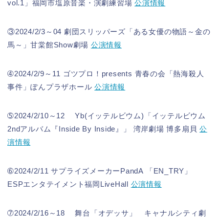
vol.1」福岡市塩原音楽・演劇練習場
公演情報
③2024/2/3～04 劇団スリッパーズ「ある女優の物語～金の
馬～」甘棠館Show劇場
公演情報
➃2024/2/9～11 ゴツプロ！presents 青春の会「熱海殺人
事件」ぽんプラザホール
公演情報
➄2024/2/10～12 Yb(イッテルビウム)「イッテルビウム
2ndアルバム『Inside By Inside』」 湾岸劇場 博多扇貝
公
演情報
➅2024/2/11 サプライズメーカーPandA 「EN_TRY」
ESPエンタテイメント福岡LiveHall
公演情報
➆2024/2/16～18 舞台「オデッサ」 キャナルシティ劇