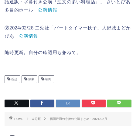
話通訳・字幕付き公演『注文の多い料理店』」 さいとぴあ
多目的ホール
公演情報
⑱2024/02/28 二兎社「パートタイマー秋子」大野城まどか
ぴあ
公演情報
随時更新。自分の確認用も兼ねて。
感想
演劇
福岡
HOME
未分類
福岡近辺の今後の公演まとめ・2024/02月