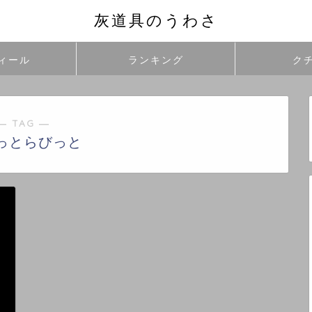
灰道具のうわさ
ィール
ランキング
ク
― TAG ―
っとらびっと