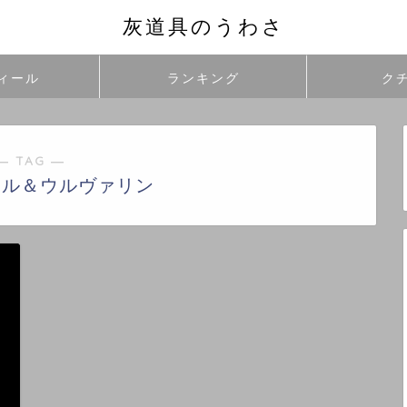
灰道具のうわさ
ィール
ランキング
ク
― TAG ―
ール＆ウルヴァリン