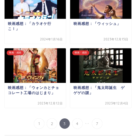
映画感想：「カラオケ行
映画感想：「ウィッシュ」
こ！」
2024年1月16日
2023年12月15日
映画・感想
映画・感想
映画感想：「ウォンカとチョ
映画感想：「鬼太郎誕生 ゲ
コレート工場のはじまり」
ゲゲの謎」
2023年12月12日
2023年12月4日
...
1
2
3
4
7