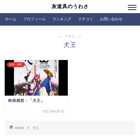
灰道具のうわさ
ホーム
プロフィール
ランキング
クチコミ
お問い合わせ
― TAG ―
犬王
映画・感想
映画感想：「犬王」
2022年6月1日
HOME
犬王