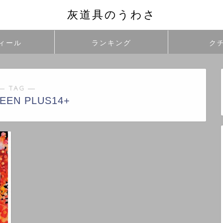
灰道具のうわさ
ィール
ランキング
ク
― TAG ―
EEN PLUS14+