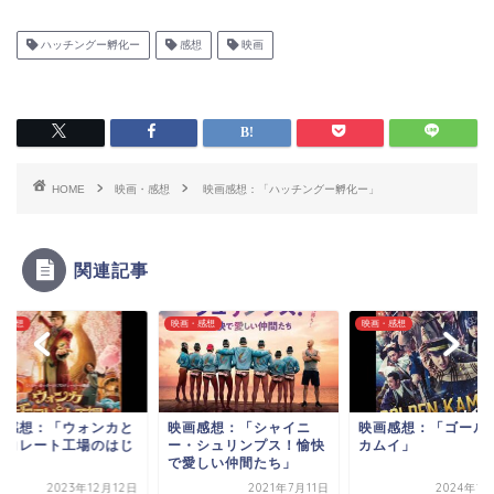
ハッチングー孵化ー
感想
映画
HOME
映画・感想
映画感想：「ハッチングー孵化ー」
関連記事
・感想
映画・感想
映画・感想
画感想：「ウォンカと
映画感想：「シャイニ
映画感想：「ゴール
ョコレート工場のはじ
ー・シュリンプス！愉快
カムイ」
り」
で愛しい仲間たち」
2023年12月12日
2021年7月11日
2024年1