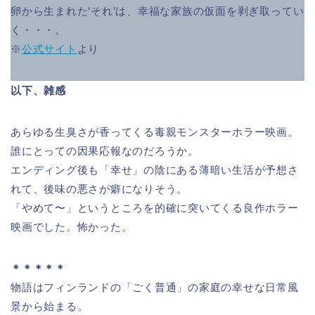
卵から生まれた‘それ’は、幸福な家族の仮面を剥ぎ取ってい
く・・・。
※
公式サイト
より
以下、雑感
あらゆる生臭さが香ってくる毒親モンスターホラー映画。
誰にとっての因果応報なのだろうか。
エンディング後も「幸せ」の陰にある薄暗い生活が予想さ
れて、後味の悪さが癖になりそう。
「やめて〜」というところを的確に突いてくる良作ホラー
映画でした。怖かった。
＊＊＊＊＊
物語はフィンランドの「ごく普通」の家庭の幸せな日常風
景から始まる。