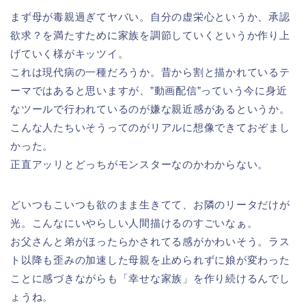
まず母が毒親過ぎてヤバい。自分の虚栄心というか、承認
欲求？を満たすために家族を調節していくというか作り上
げていく様がキッツイ。
これは現代病の一種だろうか。昔から割と描かれているテ
ーマではあると思いますが、”動画配信”っていう今に身近
なツールで行われているのが嫌な親近感があるというか。
こんな人たちいそうってのがリアルに想像できておぞまし
かった。
正直アッリとどっちがモンスターなのかわからない。
どいつもこいつも欲のまま生きてて、お隣のリータだけが
光。こんなにいやらしい人間描けるのすごいなぁ。
お父さんと弟がほったらかされてる感がかわいそう。ラス
ト以降も歪みの加速した母親を止められずに娘が変わった
ことに感づきながらも「幸せな家族」を作り続けるんでし
ょうね。