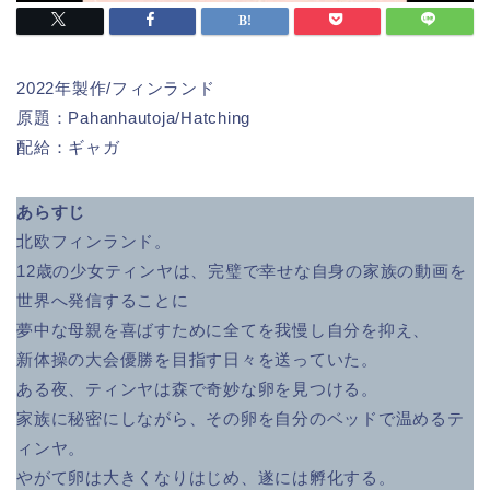
2022年製作/フィンランド
原題：Pahanhautoja/Hatching
配給：ギャガ
あらすじ
北欧フィンランド。
12歳の少女ティンヤは、完璧で幸せな自身の家族の動画を
世界へ発信することに
夢中な母親を喜ばすために全てを我慢し自分を抑え、
新体操の大会優勝を目指す日々を送っていた。
ある夜、ティンヤは森で奇妙な卵を見つける。
家族に秘密にしながら、その卵を自分のベッドで温めるテ
ィンヤ。
やがて卵は大きくなりはじめ、遂には孵化する。