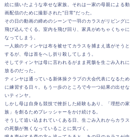
絵に描いたような幸せな家族。それは一家の母親による動
画配信のために撮影された”日常”だった。
その日の動画の締めのシーンで一羽のカラスがリビングに
飛び込んでくる。室内を飛び回り、家具がめちゃくちゃに
なってしまう。
一人娘のティンヤは布を被せてカラスを捕まえ逃がそうと
するが、母は首をへし折り殺してしまう。
そしてティンヤは母に言われるがまま死骸を生ごみ入れに
放るのだった。
ティンヤは通っている新体操クラブの大会代表になるため
に練習する日々。もう一歩のところで今一つ結果の出せな
いティンヤ。
しかし母は自身も競技で挫折した経験もあり、「理想の家
族」を創るためプレッシャーをかけ続ける。
そうして追い込まれていくある日、生ごみ入れからカラス
の死骸が無くなっていることに気づく。
鳴き声がする森の方へ追ってみると、あの日のカラスが虫