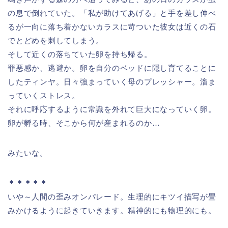
の息で倒れていた。「私が助けてあげる」と手を差し伸べ
るが一向に落ち着かないカラスに苛ついた彼女は近くの石
でとどめを刺してしまう。
そして近くの落ちていた卵を持ち帰る。
罪悪感か、逃避か。卵を自分のベッドに隠し育てることに
したティンヤ。日々強まっていく母のプレッシャー。溜ま
っていくストレス。
それに呼応するように常識を外れて巨大になっていく卵。
卵が孵る時、そこから何が産まれるのか…
みたいな。
＊＊＊＊＊
いや～人間の歪みオンパレード。生理的にキツイ描写が畳
みかけるように起きていきます。精神的にも物理的にも。