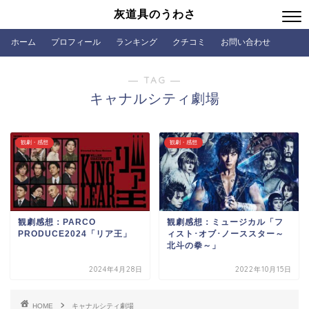
灰道具のうわさ
ホーム
プロフィール
ランキング
クチコミ
お問い合わせ
― TAG ―
キャナルシティ劇場
観劇・感想
観劇・感想
観劇感想：PARCO
観劇感想：ミュージカル「フ
PRODUCE2024「リア王」
ィスト･オブ･ノーススター～
北斗の拳～」
2024年4月28日
2022年10月15日
HOME
キャナルシティ劇場