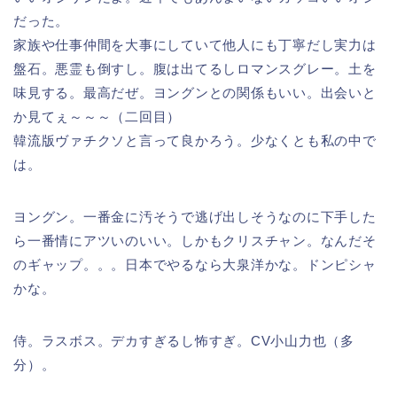
だった。
家族や仕事仲間を大事にしていて他人にも丁寧だし実力は
盤石。悪霊も倒すし。腹は出てるしロマンスグレー。土を
味見する。最高だぜ。ヨングンとの関係もいい。出会いと
か見てぇ～～～（二回目）
韓流版ヴァチクソと言って良かろう。少なくとも私の中で
は。
ヨングン。一番金に汚そうで逃げ出しそうなのに下手した
ら一番情にアツいのいい。しかもクリスチャン。なんだそ
のギャップ。。。日本でやるなら大泉洋かな。ドンピシャ
かな。
侍。ラスボス。デカすぎるし怖すぎ。CV小山力也（多
分）。