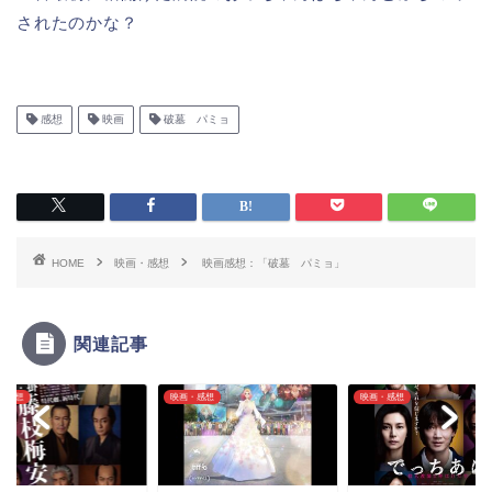
されたのかな？
感想
映画
破墓 パミョ
HOME
映画・感想
映画感想：「破墓 パミョ」
関連記事
・感想
映画・感想
映画・感想