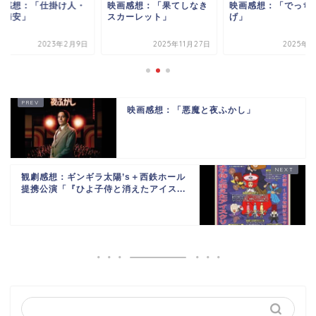
画感想：「仕掛け人・
映画感想：「果てしなき
映画感想：「でっち
枝梅安」
スカーレット」
げ」
2023年2月9日
2025年11月27日
2025年7
映画感想：「悪魔と夜ふかし」
観劇感想：ギンギラ太陽’s＋西鉄ホール
提携公演「『ひよ子侍と消えたアイス...