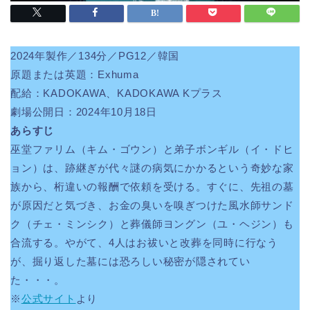
2024年製作／134分／PG12／韓国
原題または英題：Exhuma
配給：KADOKAWA、KADOKAWA Kプラス
劇場公開日：2024年10月18日
あらすじ
巫堂ファリム（キム・ゴウン）と弟子ボンギル（イ・ドヒ
ョン）は、跡継ぎが代々謎の病気にかかるという奇妙な家
族から、桁違いの報酬で依頼を受ける。すぐに、先祖の墓
が原因だと気づき、お金の臭いを嗅ぎつけた風水師サンド
ク（チェ・ミンシク）と葬儀師ヨングン（ユ・ヘジン）も
合流する。やがて、4人はお祓いと改葬を同時に行なう
が、掘り返した墓には恐ろしい秘密が隠されてい
た・・・。
※
公式サイト
より