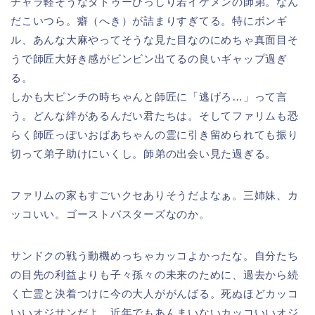
チャラ軽そうなタトゥーびっしり若イケメンの師弟。なん
だこいつら。癖（へき）が詰まりすぎてる。特にボンギ
ル、あんな大麻やってそうな見た目なのにめちゃ真面目そ
うで師匠大好き感がビンビン出てるの良いギャップ過ぎ
る。
しかも大ピンチの時ちゃんと師匠に「逃げろ…」って言
う。どんな絆があるんだい君たちは。そしてファリムも恐
らく師匠っぽいおばあちゃんの霊に引き留められても振り
切って弟子助けにいくし。師弟の出会い見た過ぎる。
ファリムの家もすごいクセありそうだよなぁ。三姉妹、カ
ッコいい。ゴーストバスターズなのか。
サンドクの戦う動機めっちゃカッコよかったな。自分たち
の目先の利益よりも子々孫々の未来のために、過去から続
く亡霊と決着つけに今の大人ががんばる。死ぬほどカッコ
いいオジサンだよ。近年でもあんまいないカッコいいオジ