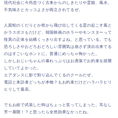
現代社会に今尚息づく古来からのしきたりや霊能、風水。
不気味さとカッコよさが両立されてるぜ。
人面蛇のくだりとか棺から飛び出してくる霊の起こす風と
かラスボスもだけど、韓国映画のホラーやモンスターって
怪異の正体を結構くっきり出すよね。と思っている。でも
恐ろしさやおどろおどろしい雰囲気は崩さず演出出来てる
のはすごいなホントに。普通にめっちゃ怖かった。
しかしおじいちゃんの暴れっぷりはお洒落でお約束を踏襲
していてよかった。
エアダンスに影で割り込んでくるのクールだぜ。
電話と来訪者どっちが本物？もお約束だけどハラハラヒリ
ヒリして最高。
でもお経で武装した時はちょっと笑ってしまった。耳なし
芳一展開！？と思ったら全然効果なかったね。