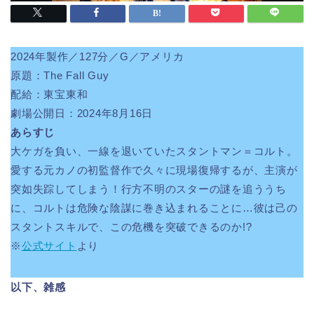
2024年製作／127分／G／アメリカ
原題：The Fall Guy
配給：東宝東和
劇場公開日：2024年8月16日
あらすじ
大ケガを負い、一線を退いていたスタントマン＝コルト。
愛する元カノの初監督作で久々に現場復帰するが、主演が
突如失踪してしまう！行方不明のスターの謎を追ううち
に、コルトは危険な陰謀に巻き込まれることに…彼は己の
スタントスキルで、この危機を突破できるのか!?
※
公式サイト
より
以下、雑感