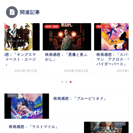
関連記事
・感想
映画・感想
映画・感想
画感想：「キングスマ
映画感想：「悪魔と夜ふ
映画感想：「スパイ
 ファースト・エージ
かし」
マン アクロス・ザ
ント」
パイダーバース」
2022年1月12日
2024年10月22日
2023年6月
映画感想：「ブルーピリオド」
映画感想：「ラストマイル」