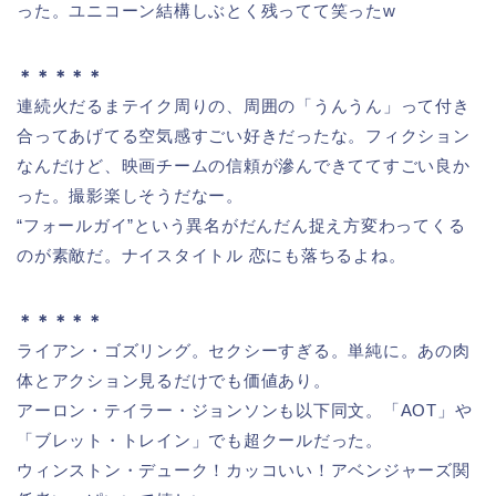
った。ユニコーン結構しぶとく残ってて笑ったw
＊＊＊＊＊
連続火だるまテイク周りの、周囲の「うんうん」って付き
合ってあげてる空気感すごい好きだったな。フィクション
なんだけど、映画チームの信頼が滲んできててすごい良か
った。撮影楽しそうだなー。
“フォールガイ”という異名がだんだん捉え方変わってくる
のが素敵だ。ナイスタイトル 恋にも落ちるよね。
＊＊＊＊＊
ライアン・ゴズリング。セクシーすぎる。単純に。あの肉
体とアクション見るだけでも価値あり。
アーロン・テイラー・ジョンソンも以下同文。「AOT」や
「ブレット・トレイン」でも超クールだった。
ウィンストン・デューク！カッコいい！アベンジャーズ関