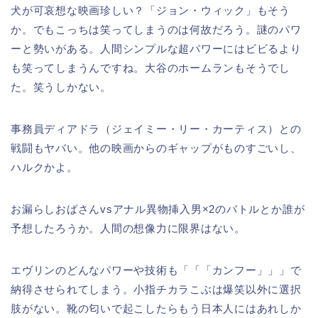
犬が可哀想な映画珍しい？「ジョン・ウィック」もそう
か。でもこっちは笑ってしまうのは何故だろう。謎のパワ
ーと勢いがある。人間シンプルな超パワーにはビビるより
も笑ってしまうんですね。大谷のホームランもそうでし
た。笑うしかない。
事務員ディアドラ（ジェイミー・リー・カーティス）との
戦闘もヤバい。他の映画からのギャップがものすごいし、
ハルクかよ。
お漏らしおばさんvsアナル異物挿入男×2のバトルとか誰が
予想したろうか。人間の想像力に限界はない。
エヴリンのどんなパワーや技術も「「「カンフー」」」で
納得させられてしまう。小指チカラこぶは爆笑以外に選択
肢がない。靴の匂いで起こしたらもう日本人にはあれしか