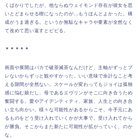
くばかりでしたが、他ならぬウェイモンド存在が彼女を思
いとどまらせる楔になったのが…もうほんとよかった。構
成がうま過ぎる。というか無駄なキャラや要素が全然なく
て改めて思い返すとビビる。
＊＊＊＊＊
画面や展開はバカで破茶滅茶なんだけど、主軸がずっとブ
レないからずっと観やすかった。いい意味で余計なこと考
える隙間が全然ない。スケールが変わってもジョイは孤独
感に悩む娘だし、母であるエヴリンがそこに向き合うため
奮闘する。愛やアイデンティティ、家族、人生との向き合
い立ち向かい。様々な可能性があるからこそ、今手元にあ
るものをどう受け入れていくかが大事で。受け入れてから
が勝負。そこからまた新たに可能性が拡がっていく、のか
な。