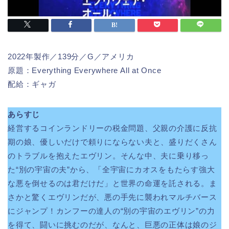
2022年製作／139分／G／アメリカ
原題：Everything Everywhere All at Once
配給：ギャガ
あらすじ
経営するコインランドリーの税金問題、父親の介護に反抗
期の娘、優しいだけで頼りにならない夫と、盛りだくさん
のトラブルを抱えたエヴリン。そんな中、夫に乗り移っ
た“別の宇宙の夫”から、「全宇宙にカオスをもたらす強大
な悪を倒せるのは君だけだ」と世界の命運を託される。ま
さかと驚くエヴリンだが、悪の手先に襲われマルチバース
にジャンプ！カンフーの達人の“別の宇宙のエヴリン”の力
を得て、闘いに挑むのだが、なんと、巨悪の正体は娘のジ