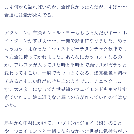
まず何から語ればいのか。全部良かったんだが。すげ〜〜
普通に語彙が死んでる。
アクション。主演ミシェル・ヨーももちろんだがキー・ホ
イ・クァンがすげぇ〜〜。一発で好きになりました。めっ
ちゃカッコよかった！ウエストポーチヌンチャク殺陣でも
う完全に持ってかれました。あんなにカッコよくなるの
か。アルファが入ってきた時と平時とで顔つきがガラッと
変わってすごい。一瞬でカッコよくなる。鑑賞後色々調べ
てみるとすごい経歴の持ち主のようで…。チェックしま
す。大スターになってた世界線のウェイモンドもキマリす
ぎていた…。逆に冴えない感じの方が作っていたのではな
いか。
序盤から中盤にかけて。エヴリンはジョイ（娘）のこと
や、ウェイモンドと一緒にならなかった世界に気持ちがい