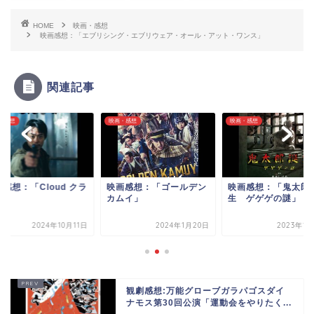
HOME
映画・感想
映画感想：「エブリシング・エブリウェア・オール・アット・ワンス」
関連記事
・感想
映画・感想
映画・感想
感想：「Cloud クラ
映画感想：「ゴールデン
映画感想：「鬼太郎
ド」
カムイ」
生 ゲゲゲの謎」
2024年10月11日
2024年1月20日
2023年1
観劇感想:万能グローブガラパゴスダイ
ナモス第30回公演「運動会をやりたく...