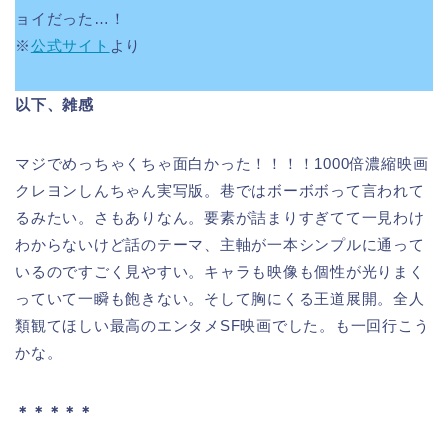
ョイだった…！
※
公式サイト
より
以下、雑感
マジでめっちゃくちゃ面白かった！！！！1000倍濃縮映画
クレヨンしんちゃん実写版。巷ではボーボボって言われて
るみたい。さもありなん。要素が詰まりすぎてて一見わけ
わからないけど話のテーマ、主軸が一本シンプルに通って
いるのですごく見やすい。キャラも映像も個性が光りまく
っていて一瞬も飽きない。そして胸にくる王道展開。全人
類観てほしい最高のエンタメSF映画でした。も一回行こう
かな。
＊＊＊＊＊